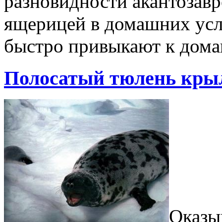
разновидности акантозавр
ящерицей в домашних усл
быстро привыкают к дом
Полосатый тюлень кры
Оказы