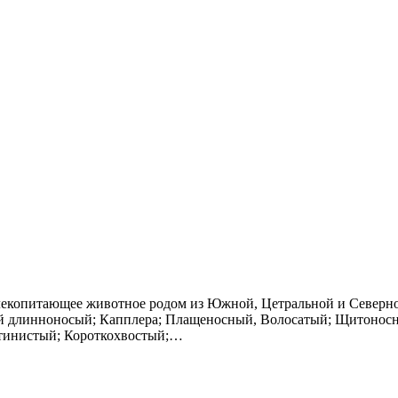
лекопитающее животное родом из Южной, Цетральной и Северно
 длинноносый; Капплера; Плащеносный, Волосатый; Щитоносн
етинистый; Короткохвостый;…