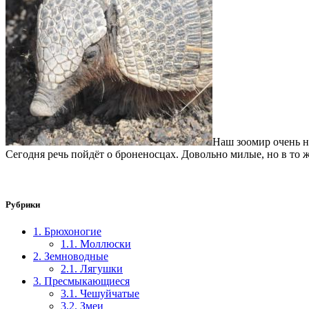
Наш зоомир очень н
Сегодня речь пойдёт о броненосцах. Довольно милые, но в т
Рубрики
1. Брюхоногие
1.1. Моллюски
2. Земноводные
2.1. Лягушки
3. Пресмыкающиеся
3.1. Чешуйчатые
3.2. Змеи