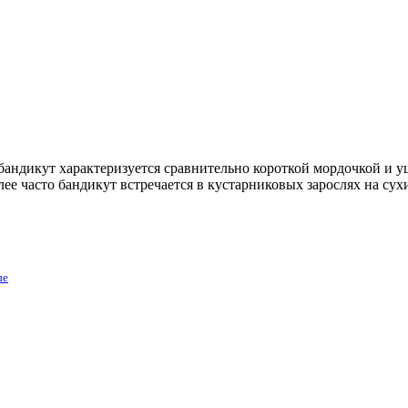
бандикут характеризуется сравнительно короткой мордочкой и 
е часто бандикут встречается в кустарниковых зарослях на сух
ые