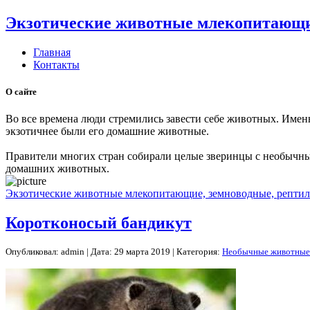
Экзотические животные млекопитающие
Главная
Контакты
О сайте
Во все времена люди стремились завести себе животных. Имен
экзотичнее были его домашние животные.
Правители многих стран собирали целые зверинцы с необычны
домашних животных.
Экзотические животные млекопитающие, земноводные, рептил
Коротконосый бандикут
Опубликовал: admin | Дата: 29 марта 2019 | Категория:
Необычные животные