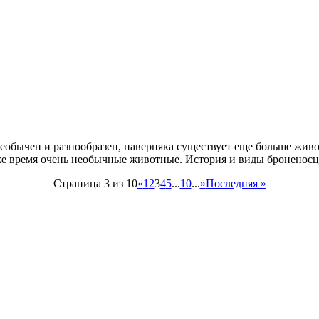
еобычен и разнообразен, наверняка существует еще больше живот
о же время очень необычные животные. История и виды бронено
Страница 3 из 10
«
1
2
3
4
5
...
10
...
»
Последняя »