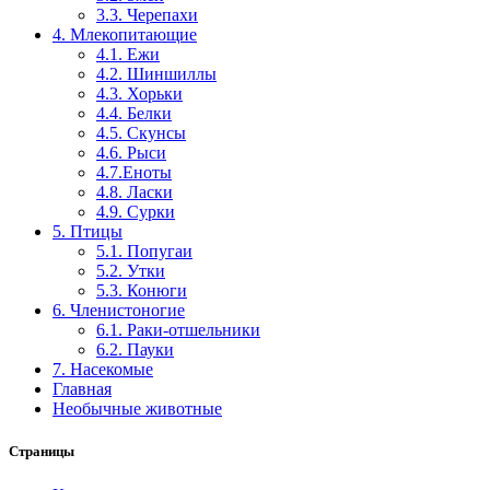
3.3. Черепахи
4. Млекопитающие
4.1. Ежи
4.2. Шиншиллы
4.3. Хорьки
4.4. Белки
4.5. Скунсы
4.6. Рыси
4.7.Еноты
4.8. Ласки
4.9. Сурки
5. Птицы
5.1. Попугаи
5.2. Утки
5.3. Конюги
6. Членистоногие
6.1. Раки-отшельники
6.2. Пауки
7. Насекомые
Главная
Необычные животные
Страницы