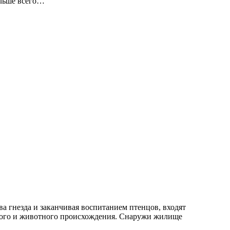
ольше всего…
ва гнезда и заканчивая воспитанием птенцов, входят
ьного и животного происхождения. Снаружи жилище