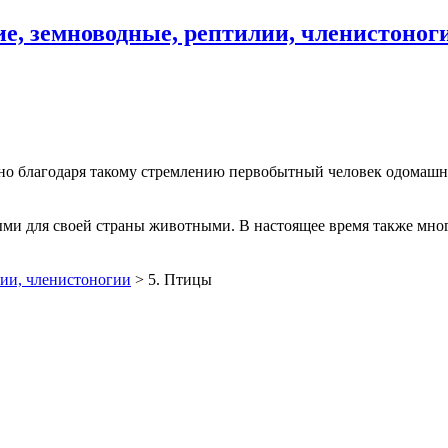
, земноводные, рептилии, членистоног
но благодаря такому стремлению первобытный человек одомашни
ми для своей страны животными. В настоящее время также мног
ии, членистоногии
>
5. Птицы