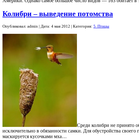
Америки. Однако самое большое число видов — 163 обитает в
Колибри – выведение потомства
Опубликовал: admin | Дата: 4 мая 2012 | Категория:
5. Птицы
Среди колибри не принято об
исключительно в обязанности самки. Для обустройства своег
маскируется кусочками мха…