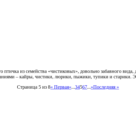
о птичка из семейства «чистиковых», довольно забавного вида, 
аниями – кайры, чистики, люрики, пыжики, тупики и старики. 
Страница 5 из 8
« Первая
«
...
3
4
5
6
7
...
»
Последняя »