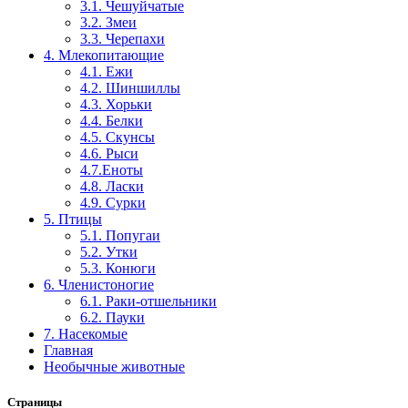
3.1. Чешуйчатые
3.2. Змеи
3.3. Черепахи
4. Млекопитающие
4.1. Ежи
4.2. Шиншиллы
4.3. Хорьки
4.4. Белки
4.5. Скунсы
4.6. Рыси
4.7.Еноты
4.8. Ласки
4.9. Сурки
5. Птицы
5.1. Попугаи
5.2. Утки
5.3. Конюги
6. Членистоногие
6.1. Раки-отшельники
6.2. Пауки
7. Насекомые
Главная
Необычные животные
Страницы