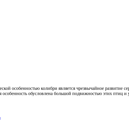
ской особенностью колибри является чрезвычайное развитие серд
ая особенность обусловлена большой подвижностью этих птиц и
и