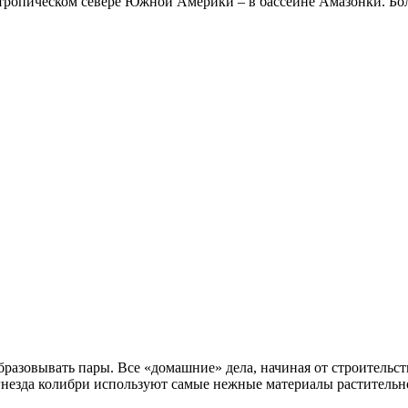
 тропическом севере Южной Америки – в бассейне Амазонки. Б
разовывать пары. Все «домашние» дела, начиная от строительст
о гнезда колибри используют самые нежные материалы растител