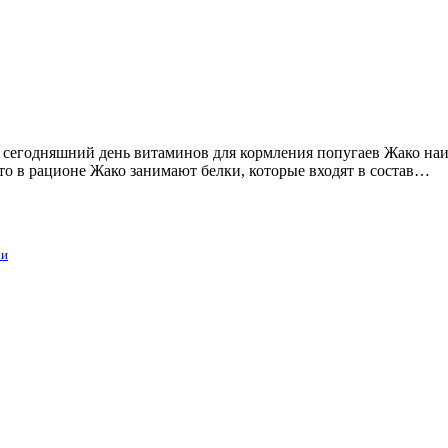
а сегодняшний день витаминов для кормления попугаев Жако на
о в рационе Жако занимают белки, которые входят в состав…
аи