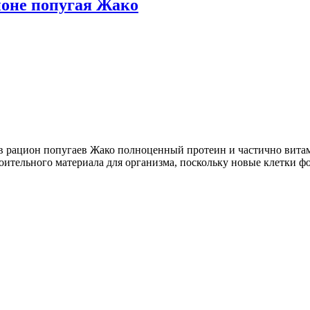
ионе попугая Жако
в рацион попугаев Жако полноценный протеин и частично витам
оительного материала для организма, поскольку новые клетки 