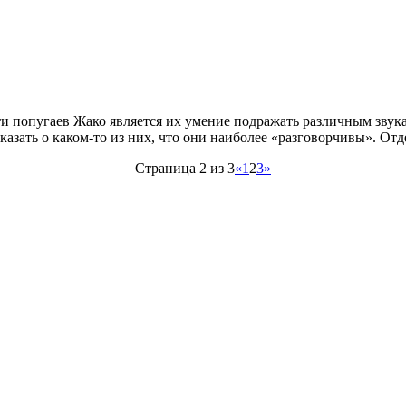
 попугаев Жако является их умение подражать различным звукам
сказать о каком-то из них, что они наиболее «разговорчивы». 
Страница 2 из 3
«
1
2
3
»