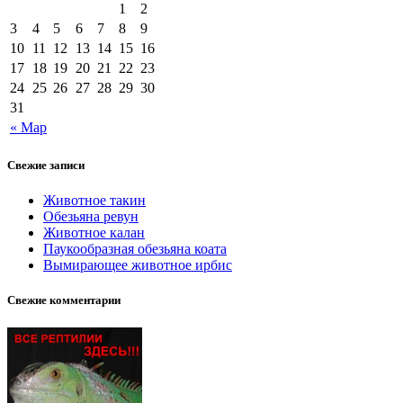
1
2
3
4
5
6
7
8
9
10
11
12
13
14
15
16
17
18
19
20
21
22
23
24
25
26
27
28
29
30
31
« Мар
Свежие записи
Животное такин
Обезьяна ревун
Животное калан
Паукообразная обезьяна коата
Вымирающее животное ирбис
Свежие комментарии