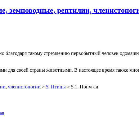
, земноводные, рептилии, членистоног
но благодаря такому стремлению первобытный человек одомашни
ми для своей страны животными. В настоящее время также мног
ии, членистоногии
>
5. Птицы
>
5.1. Попугаи
гаи