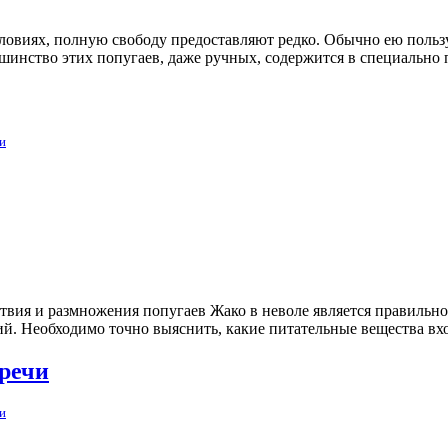
овиях, полную свободу предоставляют редко. Обычно ею польз
ьшинство этих попугаев, даже ручных, содержится в специальн
аи
вия и размножения попугаев Жако в неволе является правильно
. Необходимо точно выяснить, какие питательные вещества вход
 речи
аи