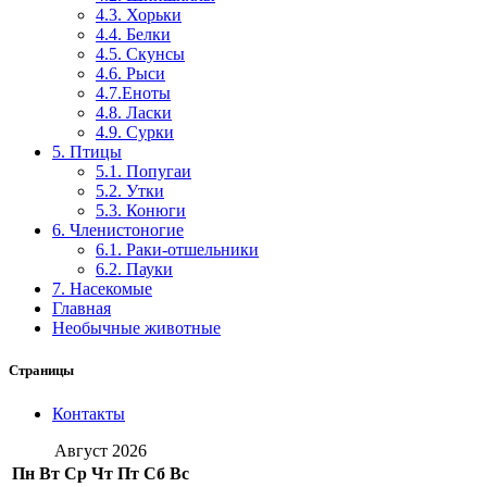
4.3. Хорьки
4.4. Белки
4.5. Скунсы
4.6. Рыси
4.7.Еноты
4.8. Ласки
4.9. Сурки
5. Птицы
5.1. Попугаи
5.2. Утки
5.3. Конюги
6. Членистоногие
6.1. Раки-отшельники
6.2. Пауки
7. Насекомые
Главная
Необычные животные
Страницы
Контакты
Август 2026
Пн
Вт
Ср
Чт
Пт
Сб
Вс