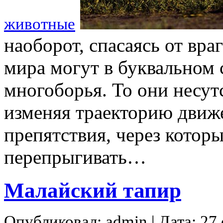
животные
наоборот, спасаясь от вра
мира могут в буквальном 
многоборья. То они несут
изменяя траекторию движе
препятствия, через котор
перепрыгивать…
Малайский тапир
Опубликовал: admin | Дата: 27 