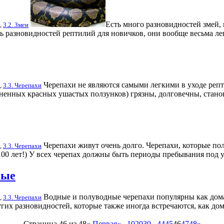
Есть много разновидностей змей
,
3.2. Змеи
 разновидностей рептилий для новичков, они вообще весьма лег
Черепахи не являются самыми легкими в уходе реп
,
3.3. Черепахи
ненных красных ушастых ползунков) грязны, долговечны, станов
Черепахи живут очень долго. Черепахи, которые пол
,
3.3. Черепахи
 100 лет!) У всех черепах должны быть периоды пребывания по
ные
Водные и полуводные черепахи популярны как дом
,
3.3. Черепахи
 других разновидностей, которые также иногда встречаются, как 
Страница 46 из 48
« Первая
«
...
10
20
30
...
44
45
46
47
48
»