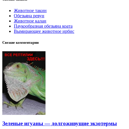
Животное такин
Обезьяна ревун
Животное калан
Паукообразная обезьяна коата
Вымирающее животное ирбис
Свежие комментарии
Зеленые игуаны — долгоживущие экзотермы