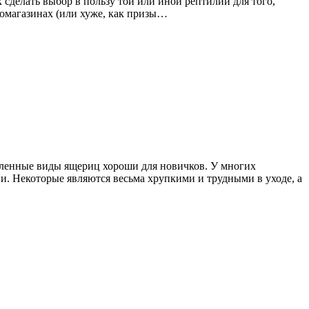
 сделать выбор в пользу той или иной рептилии для того,
оомагазинах (или хуже, как призы…
еленные виды ящериц хороши для новичков. У многих
и. Некоторые являются весьма хрупкими и трудными в уходе, а