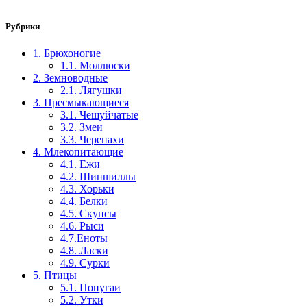
Рубрики
1. Брюхоногие
1.1. Моллюски
2. Земноводные
2.1. Лягушки
3. Пресмыкающиеся
3.1. Чешуйчатые
3.2. Змеи
3.3. Черепахи
4. Млекопитающие
4.1. Ежи
4.2. Шиншиллы
4.3. Хорьки
4.4. Белки
4.5. Скунсы
4.6. Рыси
4.7.Еноты
4.8. Ласки
4.9. Сурки
5. Птицы
5.1. Попугаи
5.2. Утки