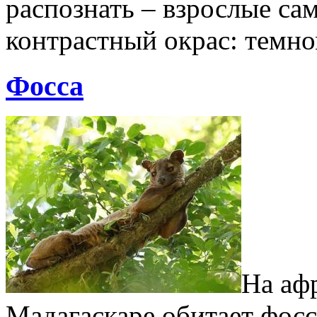
распознать – взрослые с
контрастный окрас: тем
Фосса
На аф
Мадагаскаре обитает фос