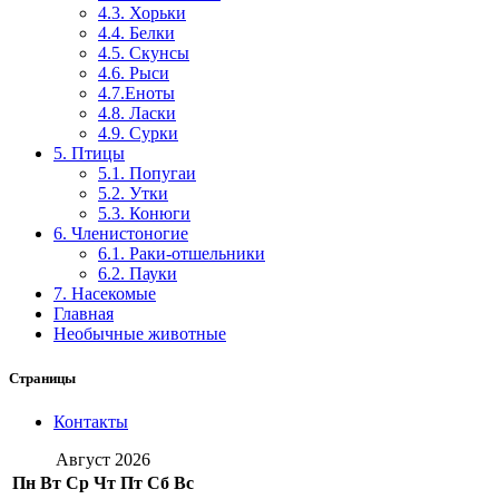
4.3. Хорьки
4.4. Белки
4.5. Скунсы
4.6. Рыси
4.7.Еноты
4.8. Ласки
4.9. Сурки
5. Птицы
5.1. Попугаи
5.2. Утки
5.3. Конюги
6. Членистоногие
6.1. Раки-отшельники
6.2. Пауки
7. Насекомые
Главная
Необычные животные
Страницы
Контакты
Август 2026
Пн
Вт
Ср
Чт
Пт
Сб
Вс