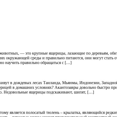
х животных, — это крупные ящерицы, лазающие по деревьям, о
иях окружающей среды и правильно питаются, они могут стать
но научить правильно обращаться с […]
ивут в дождевых лесах Таиланда, Мьянмы, Индонезии, Западно
щерицей в домашних условиях? Акантозавры довольно быстро пр
ию. Недовольные ящерицы подскакивают, шипят, […]
 тому является полосатый тюлень – крылатка, являющийся редки