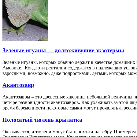
Зеленые игуаны — долгоживущие экзотермы
Зеленые игуаны, которых обычно держат в качестве домашни
Америке. Когда эти рептилии содержатся в надлежащих услов
взрослыми, возможно, даже подростками, детьми, которых мож
Акантозавр
Акантозавры – это древесные ящерицы небольшой величины, ж
четыре разновидности акантозавров. Как ухаживать за этой я
время беременности некоторые самки могут проявлять агресс
Полосатый тюлень крылатка
Оказывается, и тюлени могут быть похожи на зебру. Примером