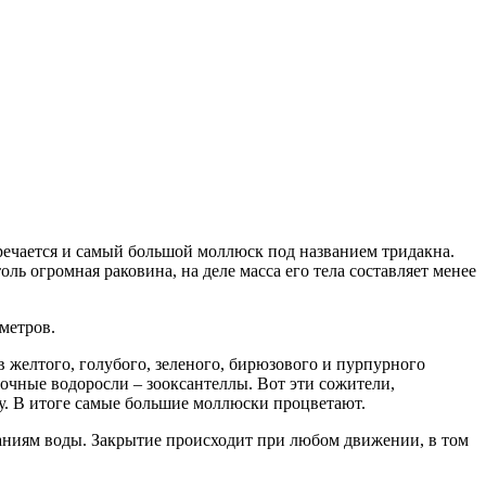
речается и самый большой моллюск под названием тридакна.
ль огромная раковина, на деле масса его тела составляет менее
иметров.
 желтого, голубого, зеленого, бирюзового и пурпурного
очные водоросли – зооксантеллы. Вот эти сожители,
ту. В итоге самые большие моллюски процветают.
аниям воды. Закрытие происходит при любом движении, в том