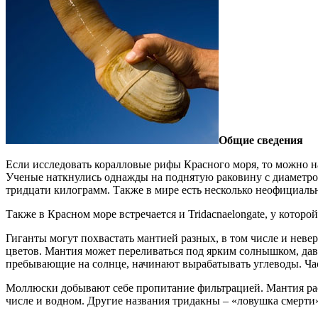
Общие сведения
Если исследовать коралловые рифы Красного моря, то можно н
Ученые наткнулись однажды на поднятую раковину с диаметром 1,
тридцати килограмм. Также в мире есть несколько неофициальны
Также в Красном море встречается и Tridacnaelongate, у которо
Гиганты могут похвастать мантией разных, в том числе и неве
цветов. Мантия может переливаться под ярким солнышком, дав
пребывающие на солнце, начинают вырабатывать углеводы. Час
Моллюски добывают себе пропитание фильтрацией. Мантия рас
числе и водном. Другие названия тридакны – «ловушка смерт