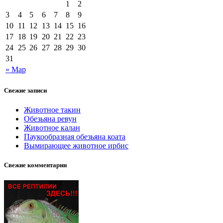
1
2
3
4
5
6
7
8
9
10
11
12
13
14
15
16
17
18
19
20
21
22
23
24
25
26
27
28
29
30
31
« Мар
Свежие записи
Животное такин
Обезьяна ревун
Животное калан
Паукообразная обезьяна коата
Вымирающее животное ирбис
Свежие комментарии