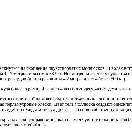
аткнуться на скопление двухстворчатых моллюсков. В водах вст
15 метров и весом в 333 кг. Несмотря на то, что у существа сто
х рекордов (длина раковины – 2 метра, а вес – более 500 кг).
й куда более скромный размер – всего пятьдесят-шестьдесят сант
роятных цветов. Она может быть темно-коричневого или оттенков
ая перламутровые блески. Цвет тела моллюска создают одноклет
ть идет на нужды хозяев, а другая – на свою собственную защи
крытых створок раковины оказывается чувствительной к колеб
и», «моллюски убийцы».