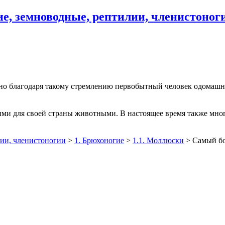
, земноводные, рептилии, членистоног
но благодаря такому стремлению первобытный человек одомашни
ми для своей страны животными. В настоящее время также мног
ии, членистоногии
>
1. Брюхоногие
>
1.1. Моллюски
>
Самый б