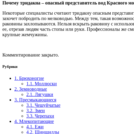
Почему тридакна – опасный представитель вод Красного м
Некоторые специалисты считают тридакну опасным представит
захочет побродить по мелководью. Между тем, такая возможност
раковины захлопываются. Нельзя вскрыть раковину с использов
ее, отрезав людям часть стопы или руки. Профессионалы же смо
крупные жемчужины.
Комментирование закрыто.
Рубрики
1. Брюхоногие
1.1. Моллюски
2. Земноводные
2.1. Лягушки
3. Пресмыкающиеся
3.1. Чешуйчатые
3.2. Змеи
3.3. Черепахи
4. Млекопитающие
4.1. Ежи
4.2. Шиншиллы