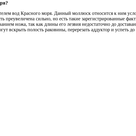
оря?
елем вод Красного моря. Данный моллюск относится к ним усло
ь преувеличена сильно, но есть такие зарегистрированные факты
анием ножа, так как длины его лезвия недостаточно до достава
гут вскрыть полость раковины, перерезать аддуктор и успеть до