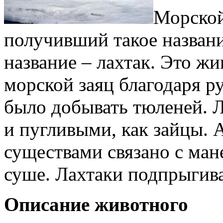
Морской
получивший такое названи
название – лахтак. Это ж
морской заяц благодаря р
было добывать тюленей. 
и пугливыми, как зайцы. 
существами связано с ма
суше. Лахтаки подпрыгива
Описание животного