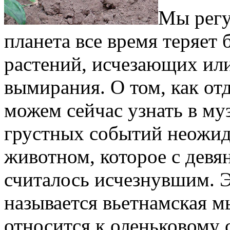
Мы регу
планета все время теряет
растений, исчезающих ил
вымирания. О том, как от
можем сейчас узнать в му
грустных событий неожид
животном, которое с девя
считалось исчезнувшим. Э
называется вьетнамская м
относится к оленьковому с