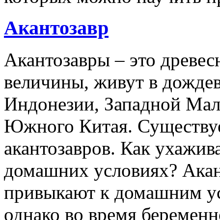
Акантозавр
Акантозавры – это древе
величины, живут в дожде
Индонезии, Западной Мал
Южного Китая. Существуе
акантозавров. Как ухажива
домашних условиях? Акан
привыкают к домашним ус
однако во время беременн