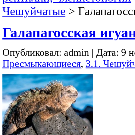
Чешуйчатые
>
Галапагосс
Галапагосская игуа
Опубликовал: admin | Дата: 9 
Пресмыкающиеся
,
3.1. Чешуй