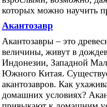
которых можно научить п
Акантозавр
Акантозавры – это древе
величины, живут в дожде
Индонезии, Западной Мал
Южного Китая. Существуе
акантозавров. Как ухажива
домашних условиях? Акан
привыкают к домашним ус