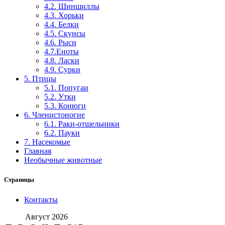
4.2. Шиншиллы
4.3. Хорьки
4.4. Белки
4.5. Скунсы
4.6. Рыси
4.7.Еноты
4.8. Ласки
4.9. Сурки
5. Птицы
5.1. Попугаи
5.2. Утки
5.3. Конюги
6. Членистоногие
6.1. Раки-отшельники
6.2. Пауки
7. Насекомые
Главная
Необычные животные
Страницы
Контакты
Август 2026