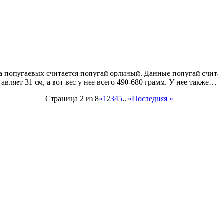
а попугаевых считается попугай орлиный. Данные попугай счит
авляет 31 см, а вот вес у нее всего 490-680 грамм. У нее также…
Страница 2 из 8
«
1
2
3
4
5
...
»
Последняя »