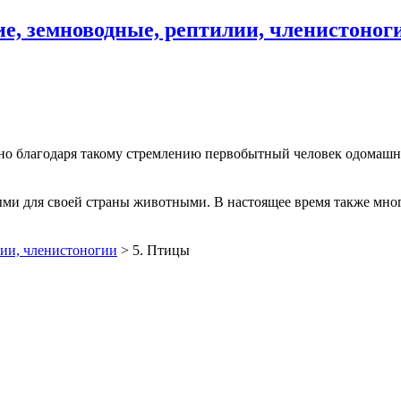
, земноводные, рептилии, членистоног
но благодаря такому стремлению первобытный человек одомашни
ми для своей страны животными. В настоящее время также мног
ии, членистоногии
>
5. Птицы