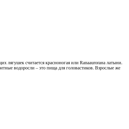
щих лягушек считается красноногая или Ranaauroraна латыни.
ифитные водоросли – это пища для головастиков. Взрослые же