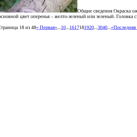
Общие сведения Окраска оже
основной цвет оперенья – желто-зеленый или зеленый. Головка 
траница 18 из 48
« Первая
«
...
10
...
16
17
18
19
20
...
30
40
...
»
Последняя