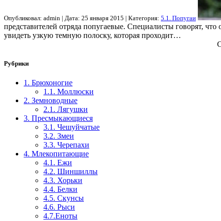
Опубликовал: admin | Дата: 25 января 2015 | Категория:
5.1. Попугаи
представителей отряда попугаевые. Специалисты говорят, что 
увидеть узкую темную полоску, которая проходит…
С
Рубрики
1. Брюхоногие
1.1. Моллюски
2. Земноводные
2.1. Лягушки
3. Пресмыкающиеся
3.1. Чешуйчатые
3.2. Змеи
3.3. Черепахи
4. Млекопитающие
4.1. Ежи
4.2. Шиншиллы
4.3. Хорьки
4.4. Белки
4.5. Скунсы
4.6. Рыси
4.7.Еноты