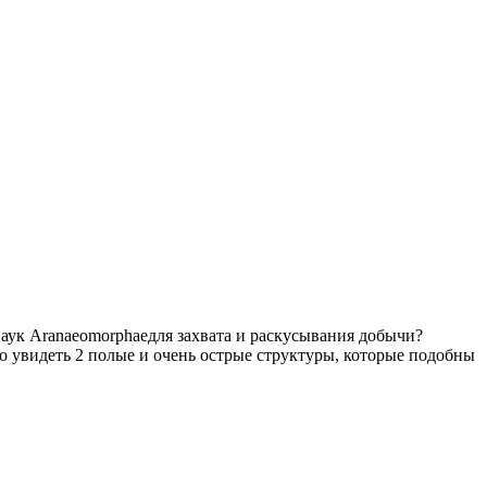
аук Aranaeomorphaeдля захвата и раскусывания добычи?
но увидеть 2 полые и очень острые структуры, которые подобны