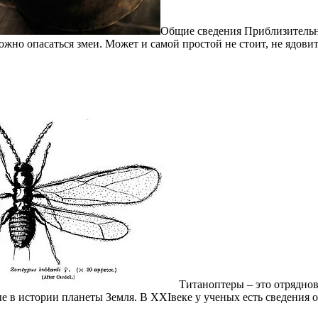
Общие сведения Приблизительно
ожно опасаться змеи. Может и самой простой не стоит, не ядовито
Титаноптеры – это отрядно
е в истории планеты Земля. В XXIвеке у ученых есть сведения 