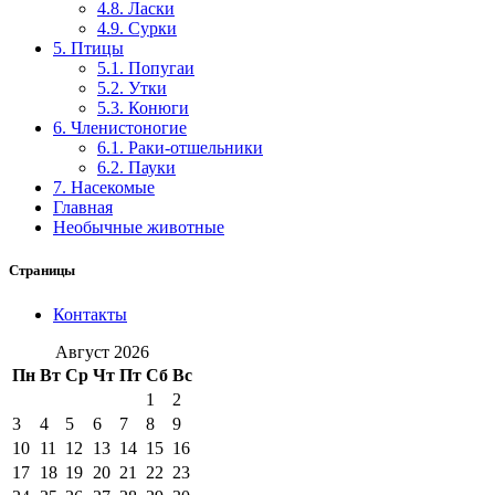
4.8. Ласки
4.9. Сурки
5. Птицы
5.1. Попугаи
5.2. Утки
5.3. Конюги
6. Членистоногие
6.1. Раки-отшельники
6.2. Пауки
7. Насекомые
Главная
Необычные животные
Страницы
Контакты
Август 2026
Пн
Вт
Ср
Чт
Пт
Сб
Вс
1
2
3
4
5
6
7
8
9
10
11
12
13
14
15
16
17
18
19
20
21
22
23